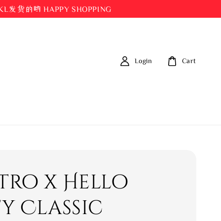
都在KL发货的哟 HAPPY SHOPPING
Login
Cart
tro x Hello
ty Classic