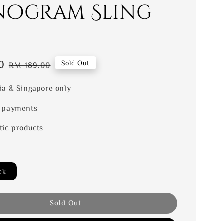
ogram Sling
0
Regular
Sold Out
RM 189.00
price
ia & Singapore only
 payments
tic products
ck
Sold Out