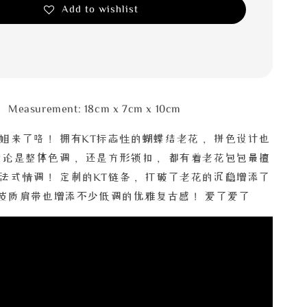
Add to wishlist
Measurement: 18cm x 7cm x 10cm
姐来了咯！ 拥有KT标志性的蝴蝶结老花， 拼色设计也
无论是整体色调， 还是方形锁扣， 都有着老花包包最擅
法式情调！ 定制的KT链条， 打破了老花的沉稳增添了
 皮质肩带也增添不少低调的优雅复古感！ 爱了爱了