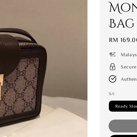
Mon
Bag
Sale
RM 169.0
price
Malays
Secure
Authen
S/I
Ready Sto